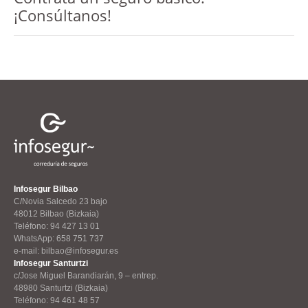
¡Consúltanos!
Infosegur Bilbao
C/Novia Salcedo 23 bajo
48012 Bilbao (Bizkaia)
Teléfono: 94 427 13 01
WhatsApp: 658 751 737
e-mail: bilbao@infosegur.es
Infosegur Santurtzi
c/Jose Miguel Barandiarán, 9 – entrep.
48980 Santurtzi (Bizkaia)
Teléfono: 94 461 48 57